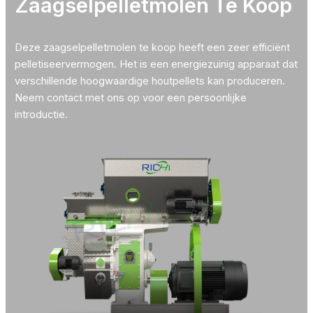
Zaagselpelletmolen Te Koop
Deze zaagselpelletmolen te koop heeft een zeer efficiënt
pelletiseervermogen. Het is een energiezuinig apparaat dat
verschillende hoogwaardige houtpellets kan produceren.
Neem contact met ons op voor een persoonlijke
introductie.