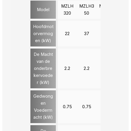
MZLH
MZLH3
MZLH4
MZLH
Model
320
50
20
20
Hoofdmot
orvermog
22
37
90
132
en (kW)
De Macht
van de
onderbre
2.2
2.2
3
3
kervoede
r (kW)
Gedwong
en
0.75
0.75
1.5
1.5
Voederm
acht (kW)
De