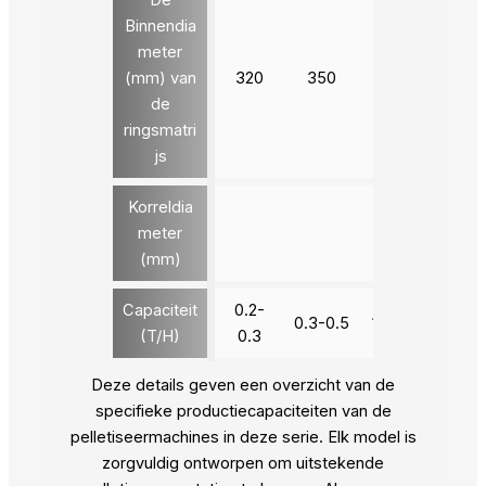
Binnendia
meter
(mm) van
320
350
420
520
de
ringsmatri
js
Korreldia
meter
4-12
(mm)
Capaciteit
0.2-
0.3-0.5
1.0-1.2
1.5-2
(T/H)
0.3
Deze details geven een overzicht van de
specifieke productiecapaciteiten van de
pelletiseermachines in deze serie. Elk model is
zorgvuldig ontworpen om uitstekende