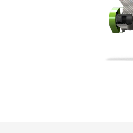
rel Machine
voor rijstkaf. Onze apparatuur heeft
getest. Ze voldoen aan hoge
tie van rijstkafkorrels met verschillende