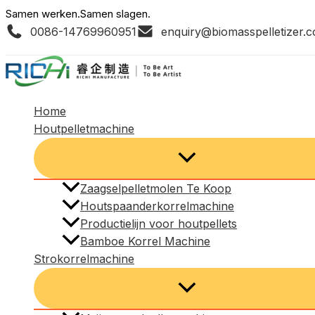
Ga
Samen werken.Samen slagen.
0086-14769960951
enquiry@biomasspelletizer.
naar
de
inhoud
Home
Houtpelletmachine
Zaagselpelletmolen Te Koop
Houtspaanderkorrelmachine
Productielijn voor houtpellets
Bamboe Korrel Machine
Strokorrelmachine