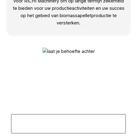
voor RICHI Machinery om op lange termijn zekerheid
te bieden voor uw productieactiviteiten en uw succes
op het gebied van biomassapelletproductie te
versterken.
LAAT JE BEHOEFTE ACHTER
Schrijf hier uw bericht! We sturen u zo snel mogelijk
gedetailleerde technische informatie en een offerte!