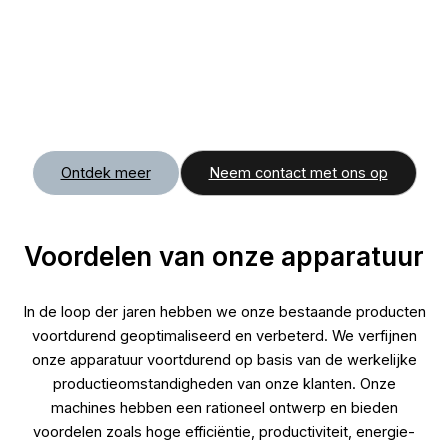
m
h
g
p
Ontdek meer
Neem contact met ons op
Voordelen van onze apparatuur
In de loop der jaren hebben we onze bestaande producten
voortdurend geoptimaliseerd en verbeterd. We verfijnen
onze apparatuur voortdurend op basis van de werkelijke
productieomstandigheden van onze klanten. Onze
machines hebben een rationeel ontwerp en bieden
voordelen zoals hoge efficiëntie, productiviteit, energie-