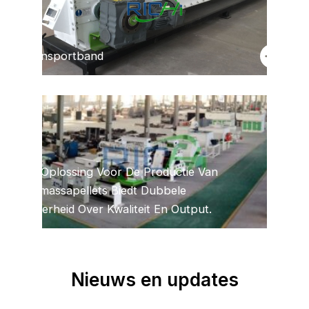
Transportband
Gratis advies
De Oplossing Voor De Productie Van
Grati
s
Biomassapellets Biedt Dubbele
advi
es
Zekerheid Over Kwaliteit En Output.
Nieuws en updates