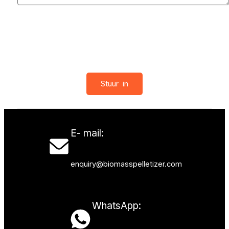
* We slaan de informatie die u ons hebt verstrekt op.
We zullen deze informatie alleen gebruiken om uw
vragen te beantwoorden. We zullen uw informatie niet
doorgeven aan derden.
E- mail:
enquiry@biomasspelletizer.com
WhatsApp: