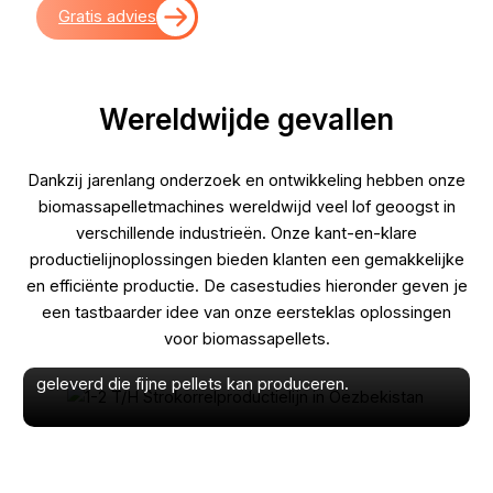
Gratis advies
Wereldwijde gevallen
1-2 T/H Strokorrelproductielijn in
Dankzij jarenlang onderzoek en ontwikkeling hebben onze
Oezbekistan
biomassapelletmachines wereldwijd veel lof geoogst in
verschillende industrieën. Onze kant-en-klare
In dit project worden strokorrels van 6 mm
productielijnoplossingen bieden klanten een gemakkelijke
geproduceerd. De grondstoffen zijn maïsstengels en
en efficiënte productie. De casestudies hieronder geven je
rijststro. De klant wil strovoeder produceren voor de
een tastbaarder idee van onze eersteklas oplossingen
verkoop en heeft dus een kosteneffectieve oplossing
voor biomassapellets.
nodig. Daarom hebben we een flexibele productielijn
2
geleverd die fijne pellets kan produceren.
D
d