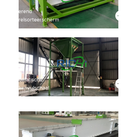
Roterend
Gratis
advies
Korrelsorteerscherm
Automatische
Gratis
advies
Zakkenvulschaal