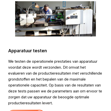
Apparatuur testen
We testen de operationele prestaties van apparatuur
O
m
voordat deze wordt verzonden. Dit omvat het
w
evalueren van de productieresultaten met verschillende
a
grondstoffen en het bepalen van de maximale
w
operationele capaciteit. Op basis van de resultaten van
z
deze tests passen we de parameters aan om ervoor te
i
s
zorgen dat uw apparatuur de beoogde optimale
productieresultaten levert.