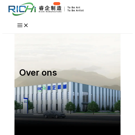
Ga
naar
de
inhoud
Over ons