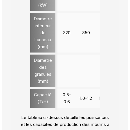
(kW)
Diamètre
intérieur
de
320
350
420
520
l'anneau
(mm)
Diamètre
des
4-12
granulés
(mm)
Capacité
0.5-
1.0-1.2
1.8-2.0
2.8-3
(T/H)
0.6
Le tableau ci-dessus détaille les puissances
et les capacités de production des moulins à