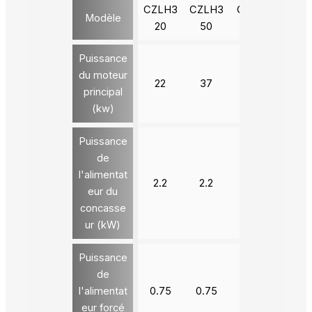
CZLH3
CZLH3
CZLH4
CZLH
Modèle
20
50
20
20
Puissance
du moteur
22
37
90
132
principal
(kw)
Puissance
de
l'alimentat
2.2
2.2
3
3
eur du
concasse
ur (kW)
Puissance
de
l'alimentat
0.75
0.75
1.5
1.5
eur forcé