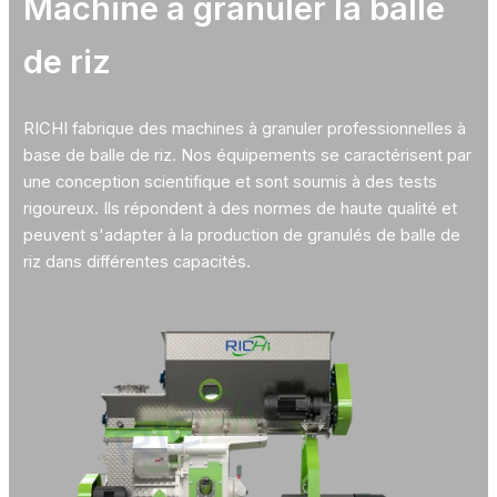
Machine à granuler la balle
de riz
RICHI fabrique des machines à granuler professionnelles à
base de balle de riz. Nos équipements se caractérisent par
une conception scientifique et sont soumis à des tests
rigoureux. Ils répondent à des normes de haute qualité et
peuvent s'adapter à la production de granulés de balle de
riz dans différentes capacités.