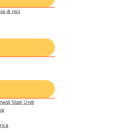
a di riso
egli Stati Uniti
ia
rica