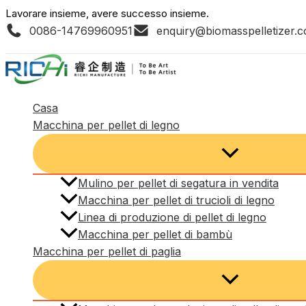
Vai
Lavorare insieme, avere successo insieme.
0086-14769960951
enquiry@biomasspelletizer.
al
contenuto
Casa
Macchina per pellet di legno
Mulino per pellet di segatura in vendita
Macchina per pellet di trucioli di legno
Linea di produzione di pellet di legno
Macchina per pellet di bambù
Macchina per pellet di paglia