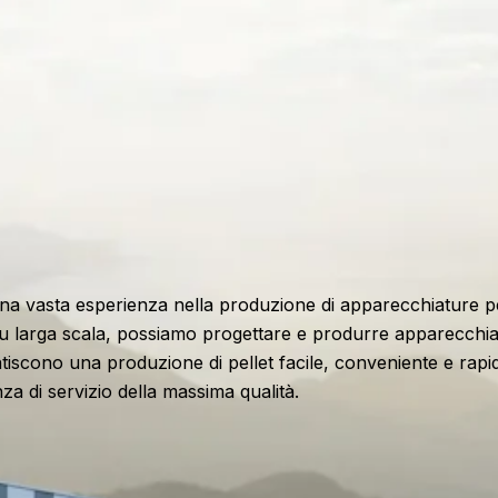
a vasta esperienza nella produzione di apparecchiature per
su larga scala, possiamo progettare e produrre apparecchiat
antiscono una produzione di pellet facile, conveniente e ra
za di servizio della massima qualità.