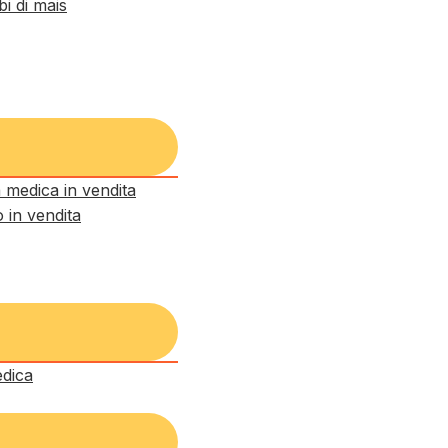
i di mais
 medica in vendita
 in vendita
edica