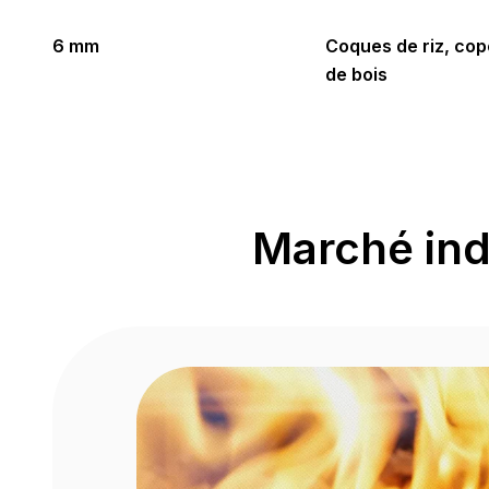
6 mm
Coques de riz, co
de bois
Marché indo