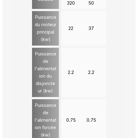
320
50
20
20
Puissance
du moteur
22
37
90
132
principal
(kw)
Puissance
de
l'alimentat
2.2
2.2
3
3
ion du
disjoncte
ur (kw)
Puissance
de
l'alimentat
0.75
0.75
1.5
1.5
ion forcée
(kw)