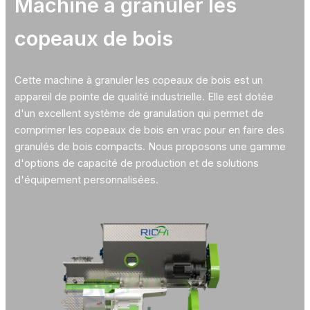
Machine à granuler les
copeaux de bois
Cette machine à granuler les copeaux de bois est un
appareil de pointe de qualité industrielle. Elle est dotée
d'un excellent système de granulation qui permet de
comprimer les copeaux de bois en vrac pour en faire des
granulés de bois compacts. Nous proposons une gamme
d'options de capacité de production et de solutions
d'équipement personnalisées.