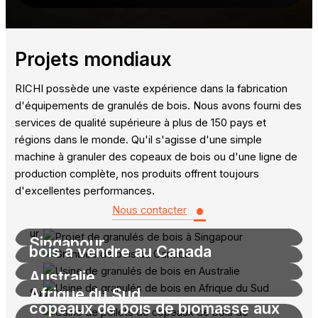
Projets mondiaux
RICHI possède une vaste expérience dans la fabrication
d'équipements de granulés de bois. Nous avons fourni des
services de qualité supérieure à plus de 150 pays et
régions dans le monde. Qu'il s'agisse d'une simple
machine à granuler des copeaux de bois ou d'une ligne de
production complète, nos produits offrent toujours
d'excellentes performances.
•
Nous contacter
Pelletiseur de copeaux de bois à
Moulin à pellets de copeaux de
Singapour
Projet de granulés de bois en
bois à vendre au Canada
Usine de granulés de bois en
Australie
Les matières premières utilisées pour ce projet sont
Usine de fabrication de pellets de
Ce projet consiste à transformer des déchets de
des copeaux de bois. Nous avons fourni un
Afrique du Sud
planches et des copeaux de bois en granulés de 6
copeaux de bois de biomasse aux
granulateur de bois de 2 T/H, répondant aux besoins.
Ce projet est une solution personnalisée. Il comprend
mm. Nous avons fourni tout l'équipement de la ligne de