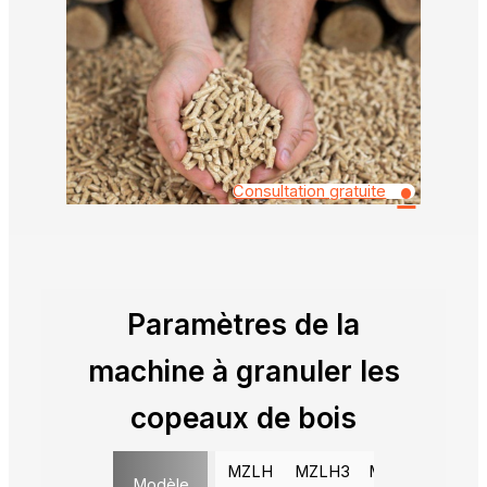
•
Consultation gratuite
Paramètres de la
machine à granuler les
copeaux de bois
MZLH
MZLH3
MZLH4
MZLH
Modèle