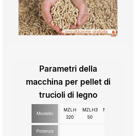
•
Consultazione gratuita
Parametri della
macchina per pellet di
trucioli di legno
MZLH
MZLH3
MZLH4
MZLH
Modello
320
50
20
20
Potenza