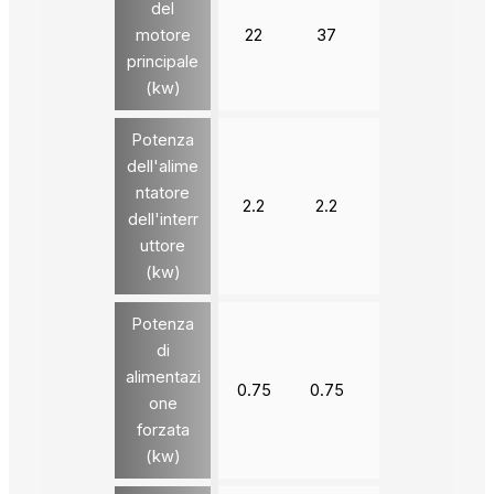
del
motore
22
37
90
132
principale
(kw)
Potenza
dell'alime
ntatore
2.2
2.2
3
3
dell'interr
uttore
(kw)
Potenza
di
alimentazi
0.75
0.75
1.5
1.5
one
forzata
(kw)