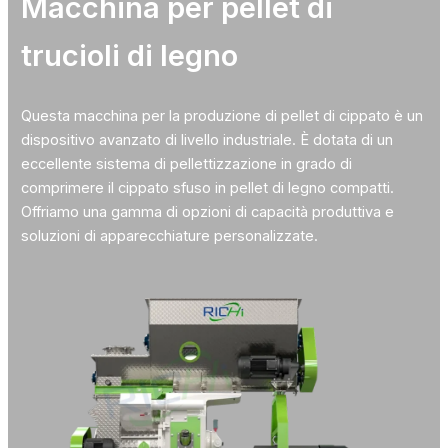
Macchina per pellet di
trucioli di legno
Questa macchina per la produzione di pellet di cippato è un
dispositivo avanzato di livello industriale. È dotata di un
eccellente sistema di pellettizzazione in grado di
comprimere il cippato sfuso in pellet di legno compatti.
Offriamo una gamma di opzioni di capacità produttiva e
soluzioni di apparecchiature personalizzate.