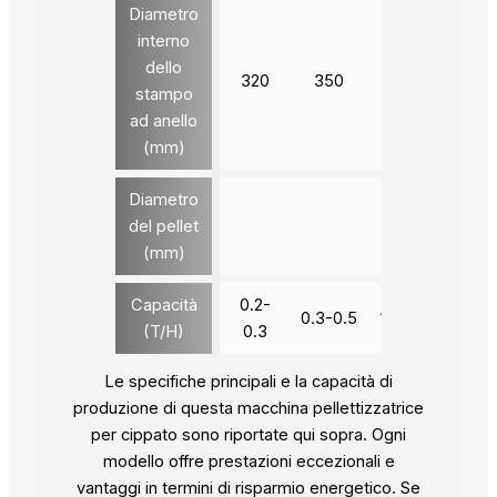
Diametro
interno
dello
320
350
420
520
stampo
ad anello
(mm)
Diametro
del pellet
4-12
(mm)
Capacità
0.2-
0.3-0.5
1.0-1.2
1.5-2
(T/H)
0.3
Le specifiche principali e la capacità di
produzione di questa macchina pellettizzatrice
per cippato sono riportate qui sopra. Ogni
modello offre prestazioni eccezionali e
vantaggi in termini di risparmio energetico. Se