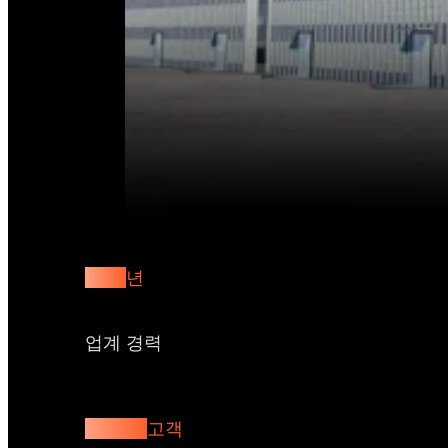
30+
년
업계 경력
1000+
고객