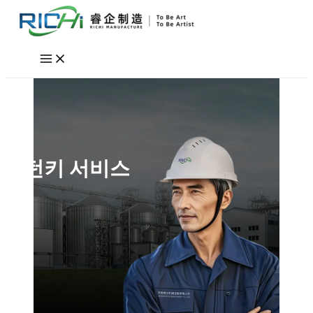
콘
텐
츠
로
건
너
뛰
기
턴키 서비스