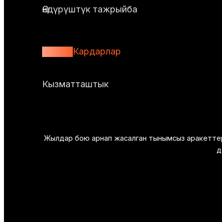
Өндүрүштүк тажрыйба
1000+
Кардарлар
Кызматташтык
Жылдар бою арнап жасалган тынымсыз аракеттерди
д