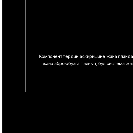
Компоненттердин эскиришине жана пландалг
жана аброюбузга таянып, бул система жа