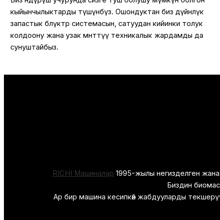
Биз өндүрүш учурунда сизге туш болушу мүмкүн болгон
кыйынчылыктарды түшүнөбүз. Ошондуктан биз дүйнөлүк
запастык бөлүктөр системасын, сатуудан кийинки толук
колдоону жана узак мөөнөттүү техникалык жардамды да
сунуштайбыз.
RICHI Машиналар
1995-жылы негизделген жана 
Биздин биомас
Ар бир машина кесипкөй жабдууларды текшерүүдө