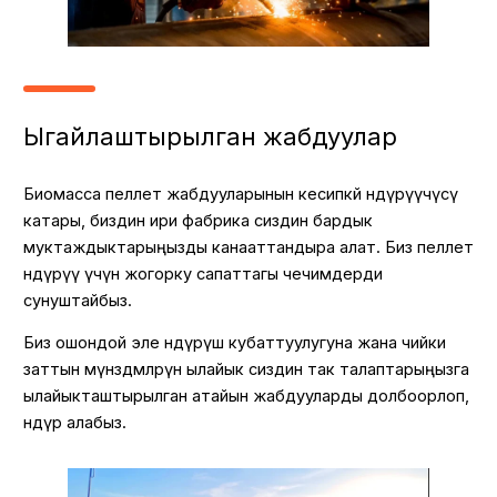
Ыңгайлаштырылган жабдуулар
Биомасса пеллет жабдууларынын кесипкөй өндүрүүчүсү
катары, биздин ири фабрика сиздин бардык
муктаждыктарыңызды канааттандыра алат. Биз пеллет
өндүрүү үчүн жогорку сапаттагы чечимдерди
сунуштайбыз.
Биз ошондой эле өндүрүш кубаттуулугуна жана чийки
заттын мүнөздөмөлөрүнө ылайык сиздин так талаптарыңызга
ылайыкташтырылган атайын жабдууларды долбоорлоп,
өндүрө алабыз.