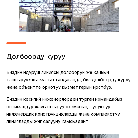
Долбоорду куруу
Биздин өндүрүш линиясы долбоорун же «ачкыч
тапшыруу» кызматын тандаганда, биз долбоорду куруу
жана объектте орнотуу кызматтарын көрсөтөбүз.
Биздин кесипкөй инженерлерден турган командабыз
оптималдуу жайгаштыруу схемасын, туруктуу
инженердик конструкцияларды жана комплекстүү
линияларды жөнгө салууну камсыздайт.