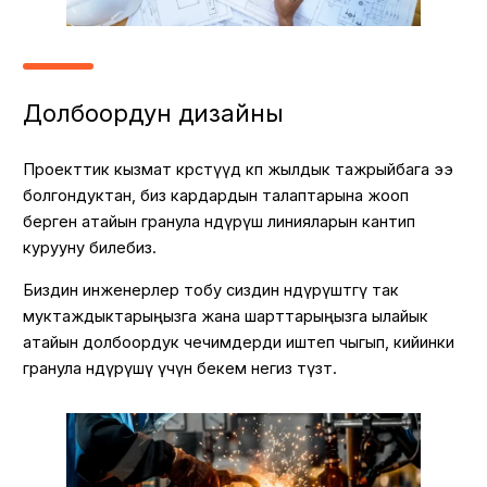
Долбоордун дизайны
Проекттик кызмат көрсөтүүдө көп жылдык тажрыйбага ээ
болгондуктан, биз кардардын талаптарына жооп
берген атайын гранула өндүрүш линияларын кантип
курууну билебиз.
Биздин инженерлер тобу сиздин өндүрүштөгү так
муктаждыктарыңызга жана шарттарыңызга ылайык
атайын долбоордук чечимдерди иштеп чыгып, кийинки
гранула өндүрүшү үчүн бекем негиз түзөт.