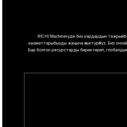
RICHI Machineryде биз кардардын тажрыйб
кызматтарыбызды жаңыча өнүктүрөбүз. Биз онлай
Бар болгон ресурстарды бириктирип, глобалдык