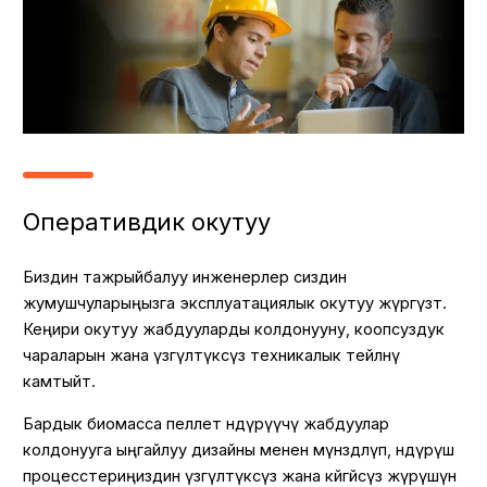
Оперативдик окутуу
Биздин тажрыйбалуу инженерлер сиздин
жумушчуларыңызга эксплуатациялык окутуу жүргүзөт.
Кеңири окутуу жабдууларды колдонууну, коопсуздук
чараларын жана үзгүлтүксүз техникалык тейлөөнү
камтыйт.
Бардык биомасса пеллет өндүрүүчү жабдуулар
колдонууга ыңгайлуу дизайны менен мүнөздөлүп, өндүрүш
процесстериңиздин үзгүлтүксүз жана көйгөйсүз жүрүшүн