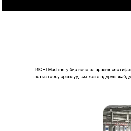
RICHI Machinery бир нече эл аралык сертифи
тастыктоосу аркылуу, сиз жеке өндүрүш жабд