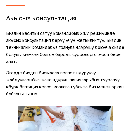
Акысыз консультация
Биздин кесипкөй сатуу командабыз 24/7 режиминде
акысыз консультация берүү үчүн жеткиликтүү. Биздин
техникалык командабыз гранула өндүрүшү боюнча сизде
болушу мүмкүн болгон бардык суроолорго жооп бере
алат.
Эгерде биздин биомасса пеллет өндүрүүчү
жабдууларыбыз жана өндүрүш линияларыбыз тууралуу
көбүрөөк билгиңиз келсе, каалаган убакта биз менен эркин
байланышыңыз.