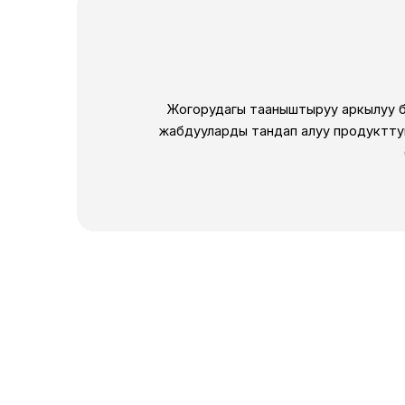
Жогорудагы тааныштыруу аркылуу би
жабдууларды тандап алуу продукттун 