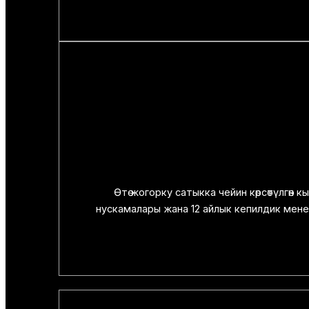
Өтө жогорку сатыкка чейин көрсөтүлгө
нускамалары жана 12 айлык кепилдик менен