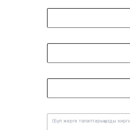
Өлкө: *
Компания:
Проекттин бюджети($):
Хабар: *