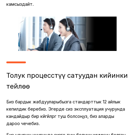
камсыздайт.
Толук процесстүү сатуудан кийинки
тейлөө
Биз бардык жабдууларыбызга стандарттык 12 айлык
кепилдик беребиз. Эгерде сиз эксплуатация учурунда
кандайдыр бир көйгөйлөргө туш болсоңуз, биз аларды
дароо чечебиз.