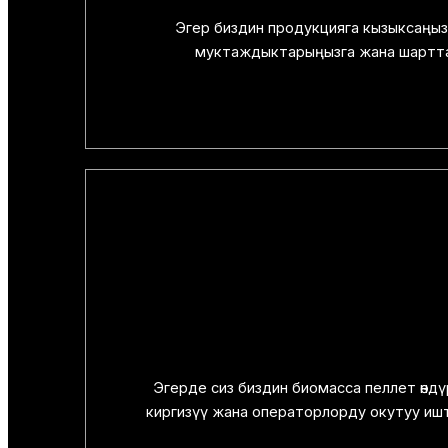
Эгер биздин продукцияга кызыксаңыз
муктаждыктарыңызга жана шарттар
Эгерде сиз биздин биомасса пеллет өндү
киргизүү жана операторлорду окутуу ишт