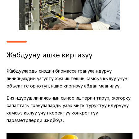
Жабдууну ишке киргизүү
Жабдууларды сиздин биомасса гранула өндүрүү
линияңыздын үзгүлтүксүз иштешин камсыз кылуу үчүн
объектте орнотуп, ишке киргизүү абдан маанилүү.
Биз өндүрүш линиясынын сыноо иштерин өткөрүп, жогорку
сапаттагы гранулаларды узак мөөнөткө туруктуу өндүрүүнү
камсыз кылуу үчүн керектүү конкреттүү
параметрлерди жөндөйбүз.