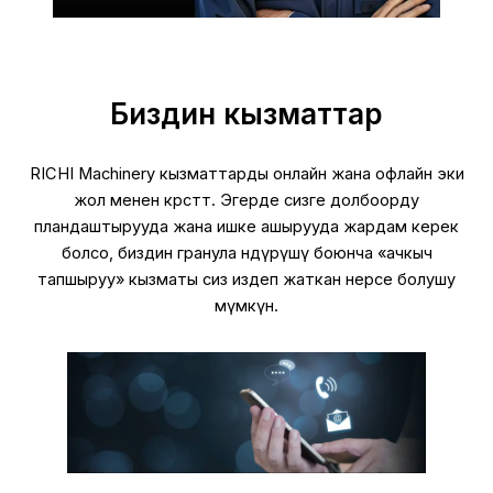
Биздин кызматтар
RICHI Machinery кызматтарды онлайн жана офлайн эки
жол менен көрсөтөт. Эгерде сизге долбоорду
пландаштырууда жана ишке ашырууда жардам керек
болсо, биздин гранула өндүрүшү боюнча «ачкыч
тапшыруу» кызматы сиз издеп жаткан нерсе болушу
мүмкүн.