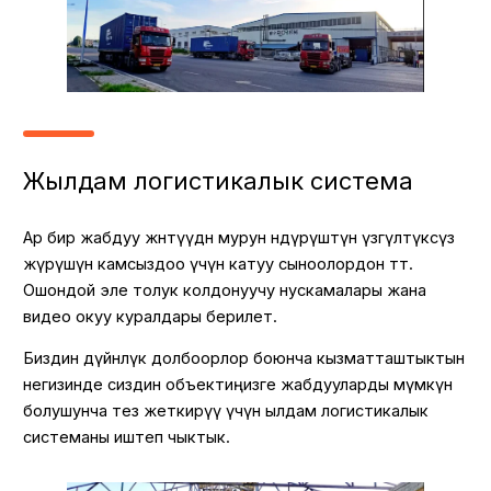
Жылдам логистикалык система
Ар бир жабдуу жөнөтүүдөн мурун өндүрүштүн үзгүлтүксүз
жүрүшүн камсыздоо үчүн катуу сыноолордон өтөт.
Ошондой эле толук колдонуучу нускамалары жана
видео окуу куралдары берилет.
Биздин дүйнөлүк долбоорлор боюнча кызматташтыктын
негизинде сиздин объектиңизге жабдууларды мүмкүн
болушунча тез жеткирүү үчүн ылдам логистикалык
системаны иштеп чыктык.