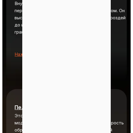
Внутренние перегородки тщательно
перемешивают материалы с горячим воздухом. Он
высушивает порошок из пустых фруктовых гроздей
до идеального уровня влажности для
гранулирования.
•
Нажмите, чтобы настроить
Пеллетная машина eFB
Этот гранулятор выпускается в нескольких
моделях и обеспечивает более высокую скорость
образования гранул. Благодаря двухвалковой