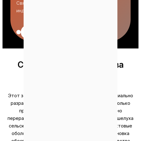
Свяжитесь с нами, чтобы получить
индивидуальное решение.
Нажмите, чтобы настроить
Сырье для производства
пеллет из ЭПБ
Этот завод по производству гранул из EFB специально
разработан для переработки шелухи. Она не только
производит гранулы из EFB, но и эффективно
перерабатывает другие виды гранул, такие как шелуха
сельскохозяйственных культур и твердые фруктовые
оболочки. Каким бы ни было ваше сырье, установка
обеспечивает идеальные результаты производства