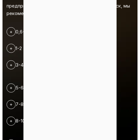
предприятий. Если вам требуется быстрый запуск, мы
рекомендуем наше решение "под ключ".
+
0,6-1 T/H
+
1-2 T/H
+
3-4 T/H
+
5-6 T/H
+
7-8 T/H
+
8-10 T/H