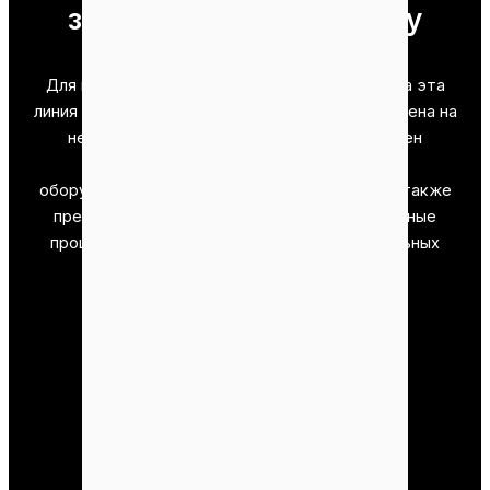
завода по производству
гранул из ЭПБ
Для повышения эффективности производства эта
линия по производству гранул EFB была разделена на
несколько секций. Каждый участок оснащен
высокоэффективным производственным
оборудованием и системами управления. Мы также
предлагаем индивидуальные производственные
процессы, чтобы помочь вам достичь идеальных
результатов в производстве пеллет.