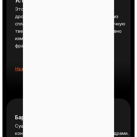
Устройство для нарезки сырья
Это высокопроизводительная двухвальная
дробилка. Ее внутренние ножи изготовлены из
сплава 6GrW2Si, который обеспечивает отличную
твердость и износостойкость. Она эффективно
измельчает пустые фруктовые гроздья на
фрагменты размером 20-40 мм.
•
Нажмите, чтобы настроить
Барабанная сушилка
Сушильный барабан имеет двухствольную
конструкцию с внутренним и внешним цилиндрами.