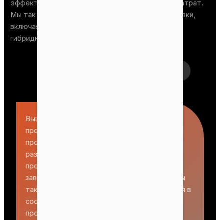
эффективную упаковку при сокращении трудозатрат.
Мы также предлагаем различные методы упаковки,
включая запайку теплом, запайку проволокой и
гибридную запайку.
+
Выше описана стандартная схема
производственного процесса для завода по
производству пеллет из EFB. Эта система
разработана на основе реальных условий
производства, что подходит для установки
завода и смежных областей применения. Мы
также предлагаем индивидуальные решения в
соответствии с вашими сырьевыми и
производственными потребностями.