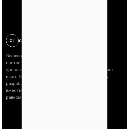
сушка
Сцена
02
Влажность свежих пустых фруктовых гроздьев
составляет от 55% до 65%. Однако идеальный
уровень влажности для гранулирования составляет
всего 15%-18%. Поэтому для этого процесса мы
разработали сушильный барабан большой
вместимости. Он обеспечивает быструю и
равномерную сушку.
+