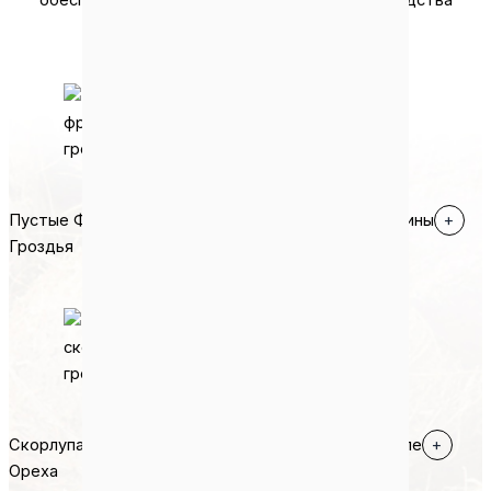
гранул.
Пустые Фруктовые
Пальмовые Раковины
+
+
Гроздья
Скорлупа Грецкого
Арахис в скорлупе
+
+
Ореха