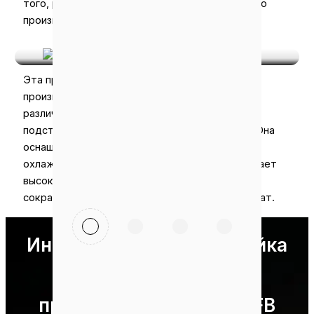
того, регулируя параметры гранулятора, можно
производить гранулы различных размеров.
Гранулы Из Кофейной Шелухи
Эта производственная линия может также
производить гранулы из кофейной шелухи для
различных применений. Например, в качестве
подстилки для животных и топливных гранул. Она
оснащена высокоэффективными системами
охлаждения и упаковки гранул. Это обеспечивает
высокое качество при одновременном
сокращении отходов материалов и трудозатрат.
Индивидуальная настройка
мощности завода по
производству гранул EFB