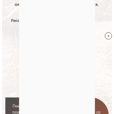
Рисовая Шелуха
+
Скорлупа Семян
+
Подсолнечника
Кукурузные Початки
+
Помимо этих материалов, данное решение
позволяет перерабатывать в пеллеты сырье со