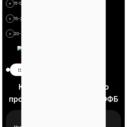
+
11-12 T/H
+
15-20 T/H
+
20-40 T/H
Нажмите, чтобы настроить
Конфигурация
Завод по
производству пеллет из ЭФБ