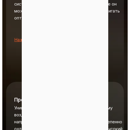
системе и инновационной кольцевой фильере он
может работать со сложным сырьем и достигать
оптимального коэффициента сжатия.
•
Нажмите, чтобы настроить
Противоточный охладитель
Уникальная конструкция позволяет холодному
воздуху и гранулам течь в противоположных
направлениях. Это позволяет гранулам постепенно
охлаждаться до комнатной температуры. Высокий