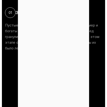
Этап нарезки
01
Пустые фруктовые гроздья имеют большой размер и
богаты растительными волокнами. Поэтому перед
гранулированием их необходимо измельчить. На этом
этапе они разрезаются на мелкие кусочки, чтобы их
было легче измельчить и превратить в гранулы.
+