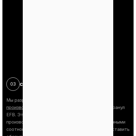
стадия гранулирования
03
Мы разработали специальный
машина для
производства гранул из лузги
для переработки гранул
EFB. Эта машина имеет несколько моделей по
производительности и может работать с различными
соотношениями сырья. Мы также можем предоставить