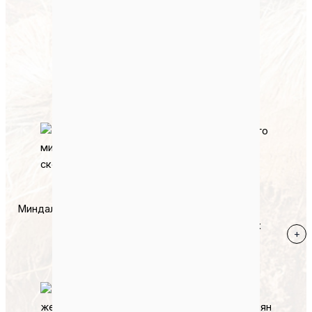
Кофейная Шелуха
+
Миндальные Ракушки
+
Скорлупа Хлопковых
+
Семян