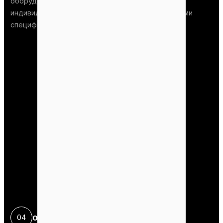
оборудование для производства пеллет по
индивидуальному заказу в соответствии с вашими
специфическими требованиями.
+
охлаждение
Сцена
04