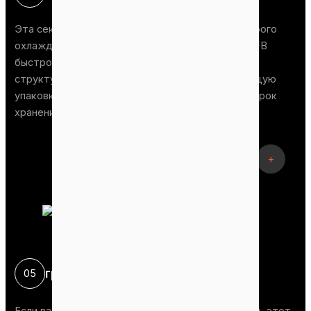
Эта секция оснащена оборудованием для быстрого
охлаждения гранул. Благодаря этому гранулы EFB
быстро затвердевают, приобретая стабильную
структуру. Это не только облегчает последующую
упаковку и транспортировку, но и увеличивает срок
хранения гранул.
+
грохочение
Сцена
05
Если вам требуется равномерный размер гранул, этот