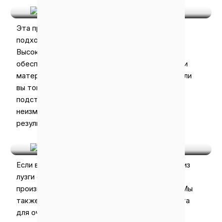
Эта производственная линия также идеально
подходит для переработки арахиса.
Высокоэффективная система сушки
обеспечивает оптимальный уровень влажности
материала. Независимо от того, производите ли
вы топливные гранулы из скорлупы арахиса или
подстилочный материал, эта система будет
неизменно давать высококачественные
результаты.
Гранулы Из Лузги Семян Подсолнечника
Если вам нужны высококачественные гранулы из
лузги семян подсолнечника, эта
производственная линия идеально подходит. Мы
также можем предоставить эффективные сита
для очистки сырья для этого процесса. Кроме