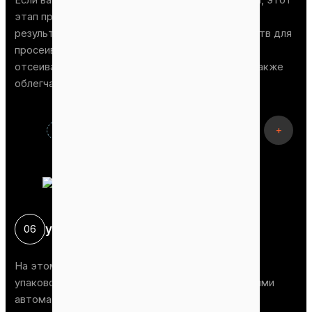
этап процесса позволяет добиться идеального
результата. Мы разработали несколько устройств для
просеивания гранул. Эти устройства позволяют
отсеивать гранулы EFB различных размеров, а также
облегчают вторичную грануляцию.
+
упаковка Стадия
06
На этом участке производства мы разработали
упаковочное оборудование с различными уровнями
автоматизации. Эти машины обеспечивают