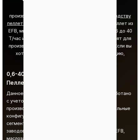
Мы обеспечиваем индивидуальную
производительность для всех
линия по производству
пеллет из лузги
s. Что касается производства пеллет из
EFB, мы предлагаем решения мощностью от 0,6 до 40
Т/час и даже выше. Таким образом, они подходят для
производства пеллет в различных масштабах. Если вы
хотите получить дополнительную информацию,
пожалуйста, свяжитесь с нами.
0,6-40 T/H
Пеллетный завод EFB
Данное решение по производству пеллет разработано
с учетом стандартных требований к
производительности. Мы предлагаем индивидуальные
конфигурации оборудования и технологические
сегменты. Поэтому оно идеально подходит для
заводов по производству гранул из пальмового EFB,
маслозаводов, плантаций и других подобных