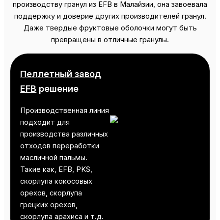
производству гранул из EFB в Малайзии, она завоевала
поддержку и доверие других производителей гранул.
Даже твердые фруктовые оболочки могут быть
превращены в отличные гранулы.
Пеллетный завод
EFB
решение
Производственная линия
подходит для
производства различных
отходов переработки
масличной пальмы.
Такие как, EFB, PKS,
скорлупа кокосовых
орехов, скорлупа
грецких орехов,
скорлупа арахиса и т.д.