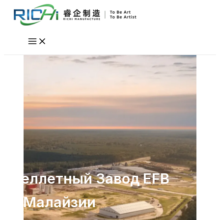
Перейти
к
содержимому
Пеллетный Завод EFB
В Малайзии