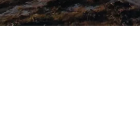
e
eine fortschrittliche, industrietaugliche Produktionslinie. S
azität von 0,6-40 Tonnen pro Stunde. Durch mehrstufige Ve
nnstoffpellets um. Wir bieten auch schlüsselfertige Lösung