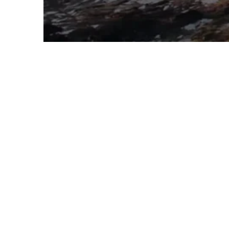
EFB-Pelletanlag
Bei dieser EFB-Pelletieranlage handelt es sich um 
Herstellung von Biomassepellets mit einer Kap
leere Fruchtbündel effizient in hochwertige Bre
kundenspezifische Lösungen an.